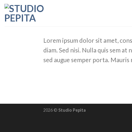
Skip
to
content
Lorem ipsum dolor sit amet, conse
diam. Sed nisi. Nulla quis sem at
sed augue semper porta. Mauris m
2026 ©
Studio Pepita