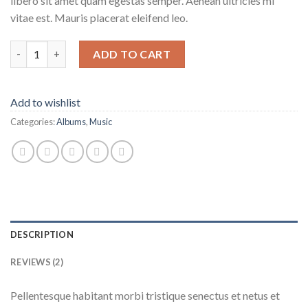
libero sit amet quam egestas semper. Aenean ultricies mi
vitae est. Mauris placerat eleifend leo.
Woo Album #4 quantity
ADD TO CART
Add to wishlist
Categories:
Albums
,
Music
DESCRIPTION
REVIEWS (2)
Pellentesque habitant morbi tristique senectus et netus et