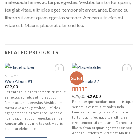
malesuada fames ac turpis egestas. Vestibulum tortor quam,
feugiat vitae, ultricies eget, tempor sit amet, ante. Donec eu
libero sit amet quam egestas semper. Aenean ultricies mi
vitae est. Mauris placerat eleifend leo.
RELATED PRODUCTS
ALBUMS
MUSIC
Sale!
Add to
Add to
Woo Album #1
Woo Single #2
wishlist
wishlist
€
29,00
Pellentesque habitant morbi tristique
€
29,00
€
29,00
Rated
4.75
senectus et netus et malesuada
out of 5
Pellentesque habitant morbi tristique
fames ac turpis egestas. Vestibulum
senectus et netus et malesuada
tortor quam, feugiat vitae, ultricies
fames ac turpis egestas. Vestibulum
eget, tempor sit amet, ante. Donec eu
tortor quam, feugiat vitae, ultricies
libero sit amet quam egestas semper.
eget, tempor sit amet, ante. Donec eu
Aenean ultricies mi vitae est. Mauris
libero sit amet quam egestas semper.
placerat eleifend leo.
Aenean ultricies mi vitae est. Mauris