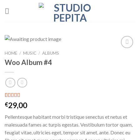
Skip
to
content
HOME
/
MUSIC
/
ALBUMS
Add to
wishlist
Woo Album #4
Rated
2
5.00
29,00
€
out of 5
based on
Pellentesque habitant morbi tristique senectus et netus et
customer
ratings
malesuada fames ac turpis egestas. Vestibulum tortor quam,
feugiat vitae, ultricies eget, tempor sit amet, ante. Donec eu