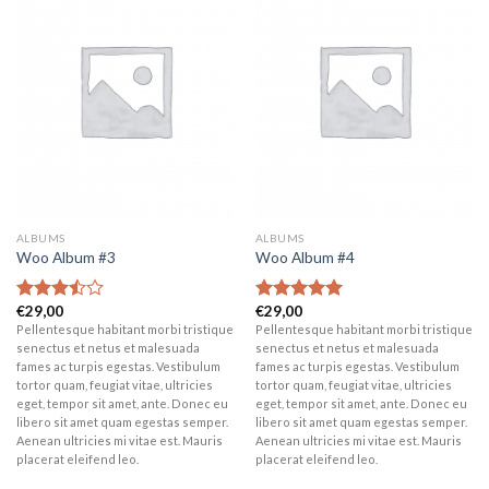
Add to
Add to
wishlist
wishlist
ALBUMS
ALBUMS
Woo Album #3
Woo Album #4
€
29,00
€
29,00
Rated
Rated
5.00
3.50
out
out of 5
Pellentesque habitant morbi tristique
Pellentesque habitant morbi tristique
of 5
senectus et netus et malesuada
senectus et netus et malesuada
fames ac turpis egestas. Vestibulum
fames ac turpis egestas. Vestibulum
tortor quam, feugiat vitae, ultricies
tortor quam, feugiat vitae, ultricies
eget, tempor sit amet, ante. Donec eu
eget, tempor sit amet, ante. Donec eu
libero sit amet quam egestas semper.
libero sit amet quam egestas semper.
Aenean ultricies mi vitae est. Mauris
Aenean ultricies mi vitae est. Mauris
placerat eleifend leo.
placerat eleifend leo.